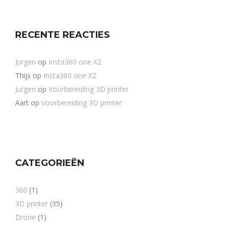
RECENTE REACTIES
Jurgen
op
Insta360 one X2
Thijs
op
Insta360 one X2
Jurgen
op
Voorbereiding 3D printer
Aart
op
Voorbereiding 3D printer
CATEGORIEËN
360
(1)
3D printer
(35)
Drone
(1)