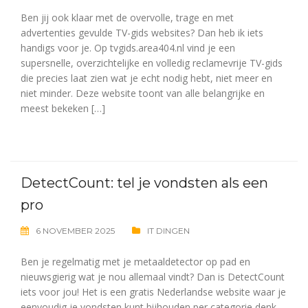
Ben jij ook klaar met de overvolle, trage en met
advertenties gevulde TV-gids websites? Dan heb ik iets
handigs voor je. Op tvgids.area404.nl vind je een
supersnelle, overzichtelijke en volledig reclamevrije TV-gids
die precies laat zien wat je echt nodig hebt, niet meer en
niet minder. Deze website toont van alle belangrijke en
meest bekeken […]
DetectCount: tel je vondsten als een
pro
6 NOVEMBER 2025
IT DINGEN
Ben je regelmatig met je metaaldetector op pad en
nieuwsgierig wat je nou allemaal vindt? Dan is DetectCount
iets voor jou! Het is een gratis Nederlandse website waar je
eenvoudig je vondsten kunt bijhouden per categorie denk