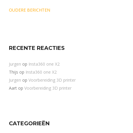
Berichtennavigatie
OUDERE BERICHTEN
RECENTE REACTIES
Jurgen
op
Insta360 one X2
Thijs
op
Insta360 one X2
Jurgen
op
Voorbereiding 3D printer
Aart
op
Voorbereiding 3D printer
CATEGORIEËN