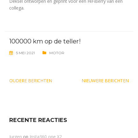
Deksel ontworpen en geprint voor een HiFiBerry van een
collega.
100000 km op de teller!
5 MEI 2021
MOTOR
Berichtennavigatie
OUDERE BERICHTEN
NIEUWERE BERICHTEN
RECENTE REACTIES
Jurgen
op
Insta360 one X2