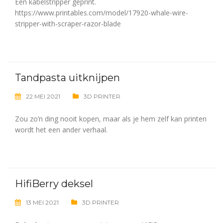
Een kabelstripper geprint.
https://www.printables.com/model/17920-whale-wire-
stripper-with-scraper-razor-blade
Tandpasta uitknijpen
22 MEI 2021
3D PRINTER
Zou zo’n ding nooit kopen, maar als je hem zelf kan printen
wordt het een ander verhaal.
HifiBerry deksel
13 MEI 2021
3D PRINTER